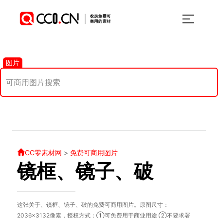
图片
CC零素材网
>
免费可商用图片
镜框、镜子、破
这张关于、镜框、镜子、破的免费可商用图片。原图尺寸：
2036×3132像素，授权方式：①可免费用于商业用途 ②不要求署