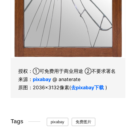
授权：①可免费用于商业用途 ②不要求署名
来源：
pixabay
@ anaterate
原图：2036×3132像素(
去pixabay下载
)
Tags
pixabay
免费图片