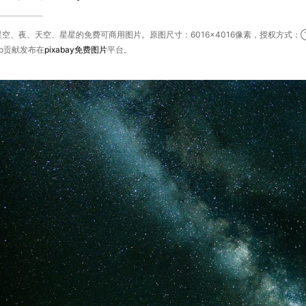
空、夜、天空、星星的免费可商用图片。原图尺寸：6016×4016像素，授权方式
nap贡献发布在
pixabay
免费图片
平台。