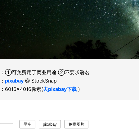
：①可免费用于商业用途 ②不要求署名
：
pixabay
@ StockSnap
：6016×4016像素(
去pixabay下载
)
星空
pixabay
免费图片